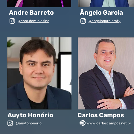
Andre Barreto
Ângelo Garcia
@com.dominiosind
@angelogarciamty
Auyto Honório
Carlos Campos
@auytohonorio
www.carloscampos.net.br