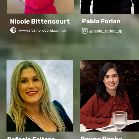
Nicole Bittencourt
Pablo Forlan
www.nbsinprocond.com.br
@pablo_forlan_sp
Rayne Rocha