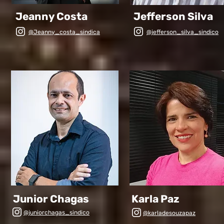
Jeanny Costa
Jefferson Silva
@Jeanny_costa_sindica
@jefferson_silva_sindico
Junior Chagas
Karla Paz
@juniorchagas_sindico
@karladesouzapaz