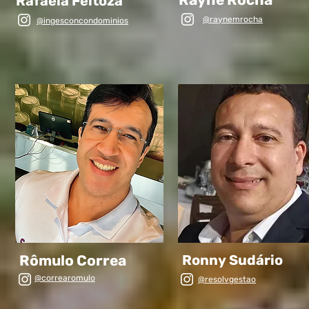
Rafaela Feitoza
@raynemrocha
@ingesconcondominios
Rômulo Correa
Ronny Sudário
@correaromulo
@resolvgestao