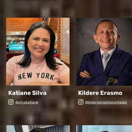
Katiane Silva
Kildere Erasmo
@silvakatiane
@kildereerasmocontador