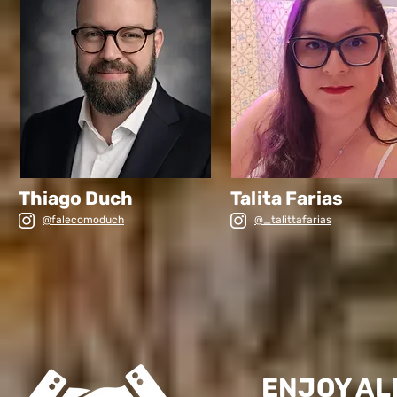
Thiago Duch
Talita Farias
@falecomoduch
@_talittafarias
ENJOY AL