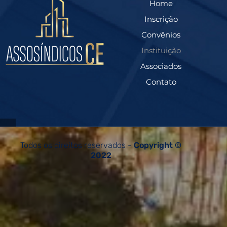
Home
Inscrição
Convênios
Instituição
Associados
Contato
Todos os direitos reservados -
Copyright ©
2022